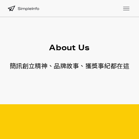
聯絡我們
About Us
02 7741 6008
hi@simpleinfo.cc
簡訊創立精神、品牌故事、獲獎事紀都在這
106台北市大安區羅斯福路二段111號8樓
8F., No.111, Sec. 2, Roosevelt Rd.,Da’an Dist.,
Taipei City 106, Taiwan (R.O.C.)
營業時間 9:30am - 18:30pm
填寫表單